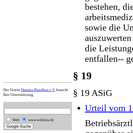
bestehen, di
arbeitsmediz
sowie die Un
auszuwerten 
die Leistung
entfallen-- 
§ 19
Der Verein
Hamara Bandhan e.V.
braucht
§ 19 ASiG
Ihre Unterstützung.
Urteil vom 1
Web
www.wikilaw.de
Betriebsärzt