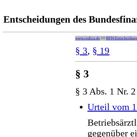
Entscheidungen des Bundesfina
www.codica.de
>>
BFH-Entscheidun
§ 3
,
§ 19
§ 3
§ 3 Abs. 1 Nr. 
Urteil vom 1
Betriebsärzt
gegenüber ei