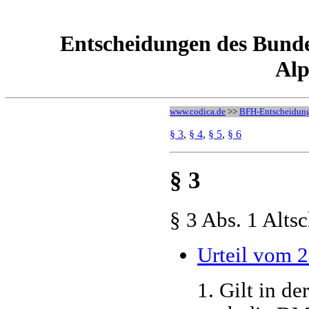
Entscheidungen des Bunde
Alp
www.codica.de
>>
BFH-Entscheidun
§ 3
,
§ 4
,
§ 5
,
§ 6
§ 3
§ 3 Abs. 1 Alts
Urteil vom 2
1. Gilt in d