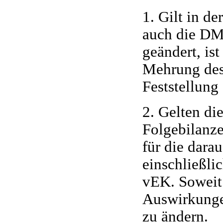
1. Gilt in d
auch die DM
geändert, is
Mehrung des
Feststellun
2. Gelten di
Folgebilanze
für die dara
einschließli
vEK. Soweit 
Auswirkunge
zu ändern.