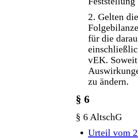
Feststellun
2. Gelten di
Folgebilanze
für die dara
einschließli
vEK. Soweit 
Auswirkunge
zu ändern.
§ 6
§ 6 AltschG
Urteil vom 2