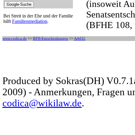
(insoweit Au
Senatsentsc
Bei Streit in der Ehe und der Familie
hilft
Familienmediation
.
(BFHE 108, 1
www.codica.de
>>
BFH-Entscheidungen
>>
ArbGG
Produced by Sokras(DH) V0.7.1
2009) - Anmerkungen, Fragen und
codica@wikilaw.de
.