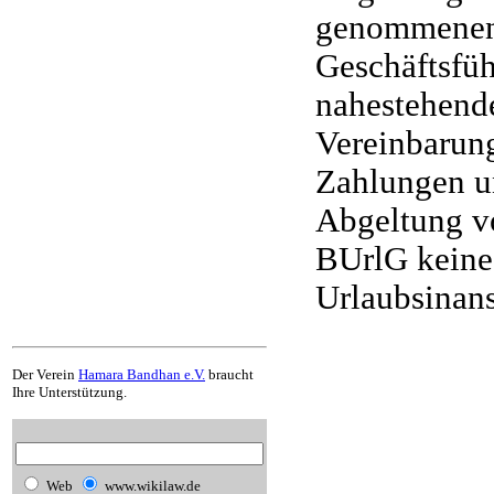
genommenen 
Geschäftsfü
nahestehende
Vereinbarun
Zahlungen un
Abgeltung v
BUrlG keine
Urlaubsinan
Der Verein
Hamara Bandhan e.V.
braucht
Ihre Unterstützung.
Web
www.wikilaw.de