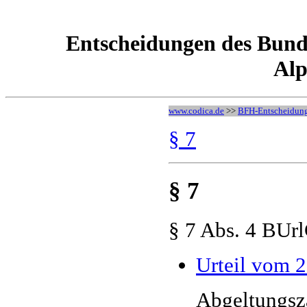
Entscheidungen des Bund
Alp
www.codica.de
>>
BFH-Entscheidun
§ 7
§ 7
§ 7 Abs. 4 BUr
Urteil vom 2
Abgeltungsz