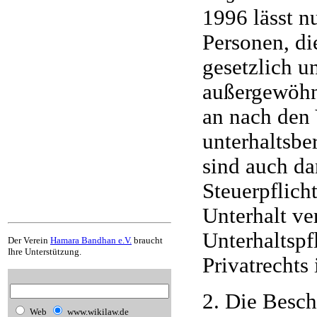
1996 lässt n
Personen, d
gesetzlich u
außergewöhnl
an nach den 
unterhaltsbe
sind auch da
Steuerpflich
Unterhalt ver
Unterhaltspf
Der Verein
Hamara Bandhan e.V.
braucht
Ihre Unterstützung.
Privatrechts 
2. Die Besc
Web
www.wikilaw.de