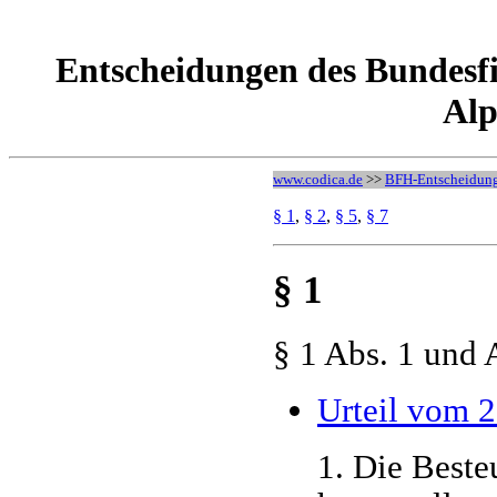
Entscheidungen des Bundesfi
Alp
www.codica.de
>>
BFH-Entscheidun
§ 1
,
§ 2
,
§ 5
,
§ 7
§ 1
§ 1 Abs. 1 und 
Urteil vom 
1. Die Best