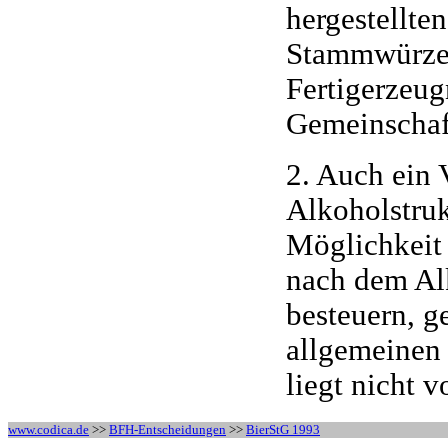
hergestellte
Stammwürzeg
Fertigerzeug
Gemeinschaft
2. Auch ein 
Alkoholstruk
Möglichkeit 
nach dem Al
besteuern, g
allgemeinen 
liegt nicht vo
www.codica.de
>>
BFH-Entscheidungen
>>
BierStG 1993