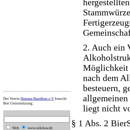
hergestellte
Stammwürzeg
Fertigerzeug
Gemeinschaft
2. Auch ein 
Alkoholstruk
Möglichkeit 
nach dem Al
besteuern, g
allgemeinen 
Der Verein
Hamara Bandhan e.V.
braucht
Ihre Unterstützung.
liegt nicht vo
§ 1 Abs. 2 Bie
Web
www.wikilaw.de