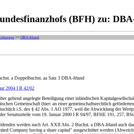
undesfinanzhofs (BFH) zu: DBA-
eidungen
>>
DBA-Irland
uchst. a Doppelbuchst. aa Satz 3 DBA-Irland
uar 2004 I R 42/02
über gehend angelegte Beteiligung einer inländischen Kapitalgesellschaf
ischen Gemeinschaft (hier: an einer gemeinschaftsrechtlich geförderten
räuchlich i.S. des § 42 Abs. 1 AO 1977, weil die Abwicklung der Wert
g der Senatsurteile vom 19. Januar 2000 I R 94/97, BFHE 191, 257, BS
videnden werden nach Art. XXII Abs. 2 Buchst. a DBA-Irland auch dann
imited Company having a share capital" ausgeschüttet werden (Abweich