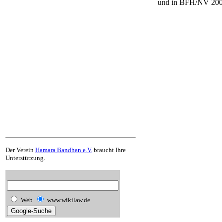
und in BFH/NV 2000
Der Verein
Hamara Bandhan e.V.
braucht Ihre
Unterstützung.
Web
www.wikilaw.de