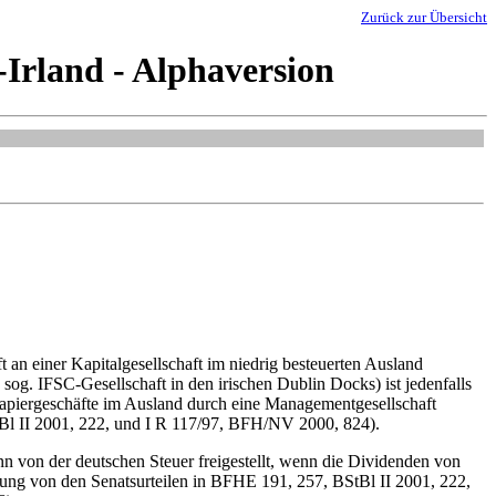
Zurück zur Übersicht
Irland - Alphaversion
t an einer Kapitalgesellschaft im niedrig besteuerten Ausland
 sog. IFSC-Gesellschaft in den irischen Dublin Docks) ist jedenfalls
papiergeschäfte im Ausland durch eine Managementgesellschaft
tBl II 2001, 222, und I R 117/97, BFH/NV 2000, 824).
 von der deutschen Steuer freigestellt, wenn die Dividenden von
ung von den Senatsurteilen in BFHE 191, 257, BStBl II 2001, 222,