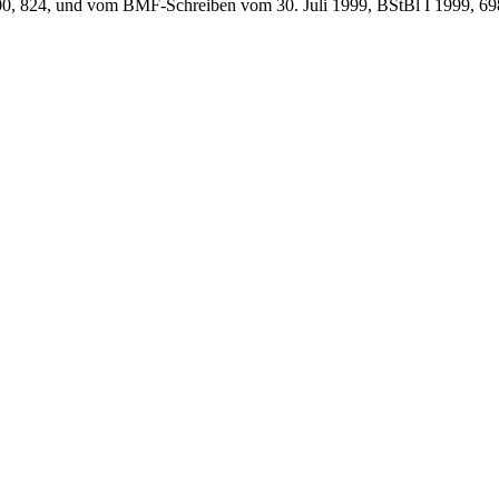
, 824, und vom BMF-Schreiben vom 30. Juli 1999, BStBl I 1999, 69