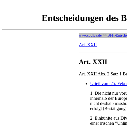
Entscheidungen des B
www.codica.de
>>
BFH-Entsch
Art. XXII
Art. XXII
Art. XXII Abs. 2 Satz 1 B
Urteil vom 25. Febr
1. Die nicht nur vor
innerhalb der Europä
nicht deshalb missb
erfolgt (Bestätigun
2. Einkünfte aus Di
einer irischen "Unl