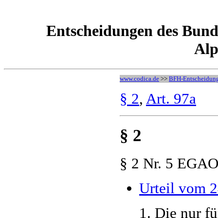
Entscheidungen des Bund
Alp
www.codica.de
>>
BFH-Entscheidun
§ 2
,
Art. 97a
§ 2
§ 2 Nr. 5 EGA
Urteil vom 2
1. Die nur f