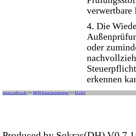
verwertbare 
4. Die Wied
Außenprüfun
oder zumind
nachvollzie
Steuerpflich
erkennen ka
www.codica.de
>>
BFH-Entscheidungen
>>
EGAO
Produced by Sokras(DH) V0.7.1