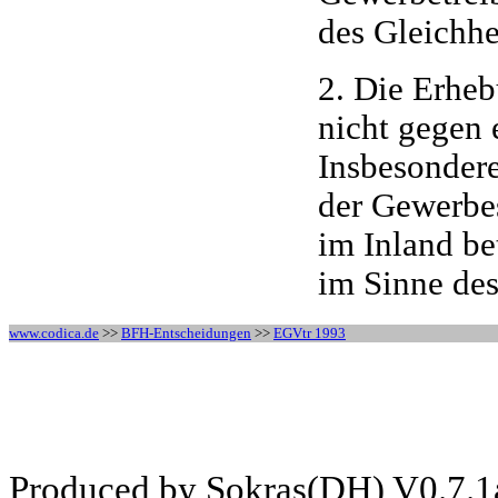
des Gleichhei
2. Die Erheb
nicht gegen 
Insbesondere
der Gewerbes
im Inland be
im Sinne des
www.codica.de
>>
BFH-Entscheidungen
>>
EGVtr 1993
Produced by Sokras(DH) V0.7.1