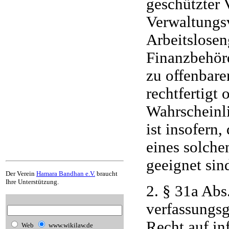
geschützter 
Verwaltungs
Arbeitslosen
Finanzbehörd
zu offenbar
rechtfertigt 
Wahrscheinli
ist insofern
eines solche
geeignet sin
Der Verein
Hamara Bandhan e.V.
braucht
Ihre Unterstützung.
2. § 31a Abs
verfassungsg
Recht auf in
Web
www.wikilaw.de