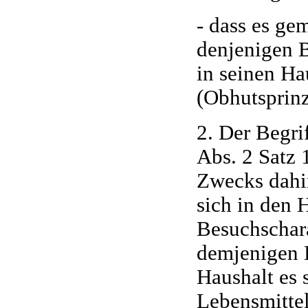
- dass es ge
denjenigen B
in seinen H
(Obhutsprinz
2. Der Begri
Abs. 2 Satz 
Zwecks dahin
sich in den H
Besuchschara
demjenigen E
Haushalt es 
Lebensmittel