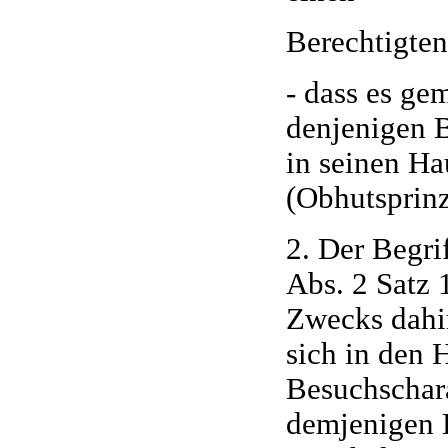
Berechtigten
- dass es ge
denjenigen B
in seinen H
(Obhutsprinz
2. Der Begri
Abs. 2 Satz 
Zwecks dahin
sich in den H
Besuchschara
demjenigen E