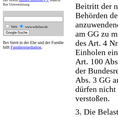
Der Verein
Hamara Bandhan e.V.
braucht
Beitritt der
Ihre Unterstützung.
Behörden der
anzuwendend
Web
www.wikilaw.de
am GG zu mes
des Art. 4 Nr
Bei Streit in der Ehe und der Familie
hilft
Familienmediation
.
Einholen ei
Art. 100 Abs
der Bundesre
Abs. 3 GG a
dürfen nich
verstoßen.
3. Die Belas