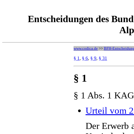
Entscheidungen des Bund
Alp
www.codica.de
>>
BFH-Entscheidun
§ 1
,
§ 6
,
§ 9
,
§ 31
§ 1
§ 1 Abs. 1 KA
Urteil vom 2
Der Erwerb a