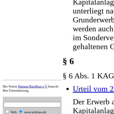
Kapitalanlag
unterliegt n
Grunderwerbs
werden auch 
im Sonderve
gehaltenen 
§ 6
§ 6 Abs. 1 KA
Urteil vom 2
Der Verein
Hamara Bandhan e.V.
braucht
Ihre Unterstützung.
Der Erwerb a
Kapitalanlag
Web
www.wikilaw.de