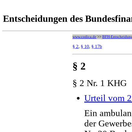
Entscheidungen des Bundesfina
www.codica.de
>>
BFH-Entscheidun
§ 2
,
§ 10
,
§ 17b
§ 2
§ 2 Nr. 1 KHG
Urteil vom 2
Ein ambulant
der Gewerbe