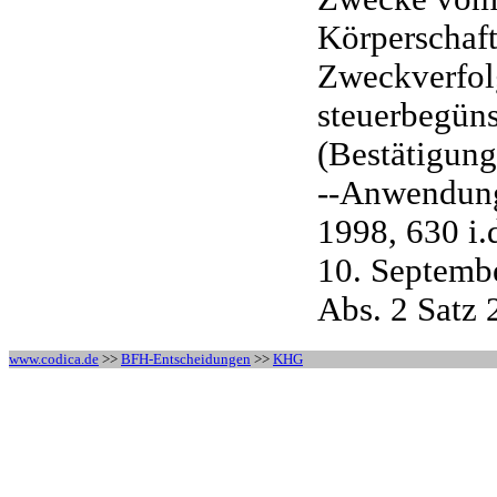
Körperschaft
Zweckverfol
steuerbegüns
(Bestätigun
--Anwendung
1998, 630 i
10. Septembe
Abs. 2 Satz 2
www.codica.de
>>
BFH-Entscheidungen
>>
KHG