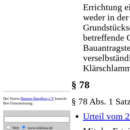
Errichtung e
weder in der
Grundstückse
betreffende
Bauantragst
verselbständ
Klärschlamm
§ 78
Der Verein
Hamara Bandhan e.V.
braucht
§ 78 Abs. 1 Sa
Ihre Unterstützung.
Urteil vom 
Web
www.wikilaw.de