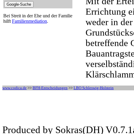
Mit der Ert
Errichtung e
Bei Streit in der Ehe und der Familie
weder in der
hilft
Familienmediation
.
Grundstückse
betreffende
Bauantragst
verselbständ
Klärschlamm
www.codica.de
>>
BFH-Entscheidungen
>>
LBO Schleswig-Holstein
Produced by Sokras(DH) V0.7.1