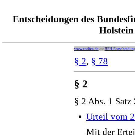
Entscheidungen des Bundesfi
Holstein
www.codica.de
>>
BFH-Entscheidun
§ 2
,
§ 78
§ 2
§ 2 Abs. 1 Satz
Urteil vom 
Mit der Ert