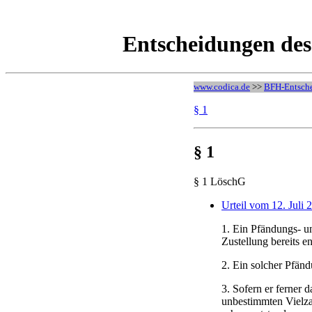
Entscheidungen des
www.codica.de
>>
BFH-Entsch
§ 1
§ 1
§ 1 LöschG
Urteil vom 12. Juli 
1. Ein Pfändungs- un
Zustellung bereits e
2. Ein solcher Pfänd
3. Sofern er ferner 
unbestimmten Vielzah