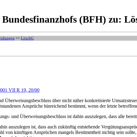
 Bundesfinanzhofs (BFH) zu: Lö
eidungen
>>
LöschG
2001 VII R 19, 20/00
d Überweisungsbeschluss über nicht näher konkretisierte Umsatzsteuerv
ntstandenen Ansprüche hinreichend bestimmt, wenn der letzte betroffene
ungs- und Überweisungsbeschluss ist dahin auszulegen, dass alle berei
dahin auszulegen ist, dass auch zukünftig entstehende Vergütungsansprü
l von künftigen Ansprüchen mangels Bestimmtheit nichtig sein sollte, w