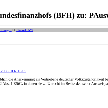
undesfinanzhofs (BFH) zu: PAu
eidungen
>>
PAuswG NW
 2008 III R 16/05
eblich die Anerkennung als Vertriebene deutscher Volkszugehörigkeit b
2 Abs. 1 EStG, in denen sie zu Unrecht im Besitz deutscher Ausweispap