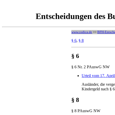
Entscheidungen des B
www.codica.de
>>
BFH-Entsch
§ 6
,
§ 8
§ 6
§ 6 Nr. 2 PAuswG NW
Urteil vom 17. April
Ausländer, die verg
Kindergeld nach § 6
§ 8
§ 8 PAuswG NW