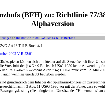
zhofs (BFH) zu: Richtlinie 77/38
Alphaversion
eidungen
>>
Richtlinie 77/388/EWG Art 13 Teil B Buchst. f
/EWG Art 13 Teil B Buchst. f
tember 2005 V R 52/01
Glücksspielen können sich unmittelbar auf die Steuerfreiheit ihrer Ums
 die Vorschrift des § 4 Nr. 9 Buchst. b UStG 1980 keine Anwendung f
- und Rs. C-462/02 --Savvas Akriditis--; BFH-Urteile vom 12. Mai 200
rt, auch wenn sie unerlaubt betrieben werden.
sind grundsätzlich dem Inhaber der Spielkasinokonzession zuzurechnen
nsgeschäft nach § 3 Abs. 11 UStG 1980 vor mit der Folge, dass sowohl
e Besorgungsleistung (die --fingierten-- Umsätze des "Hintermanns" an