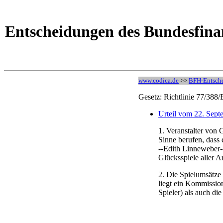
Entscheidungen des Bundesfinan
www.codica.de
>>
BFH-Entsch
Gesetz: Richtlinie 77/388
Urteil vom 22. Sep
1. Veranstalter von 
Sinne berufen, dass
--Edith Linneweber-
Glücksspiele aller A
2. Die Spielumsätze 
liegt ein Kommissio
Spieler) als auch di