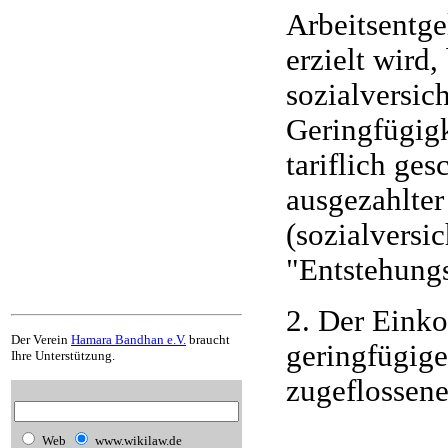
Arbeitsentge
erzielt wird,
sozialversic
Geringfügigk
tariflich ges
ausgezahlte
(sozialversi
"Entstehungs
2. Der Einko
Der Verein
Hamara Bandhan e.V.
braucht
geringfügige
Ihre Unterstützung.
zugeflossene
Web
www.wikilaw.de