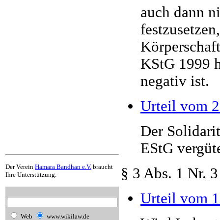
auch dann ni
festzusetzen
Körperschaft
KStG 1999 h
negativ ist.
Urteil vom 
Der Solidari
EStG vergüte
Der Verein
Hamara Bandhan e.V.
braucht
§ 3 Abs. 1 Nr. 
Ihre Unterstützung.
Urteil vom 
Web
www.wikilaw.de