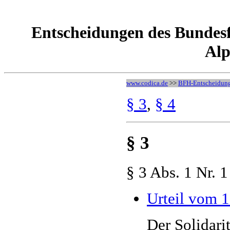
Entscheidungen des Bundesf
Alp
www.codica.de
>>
BFH-Entscheidun
§ 3
,
§ 4
§ 3
§ 3 Abs. 1 Nr. 
Urteil vom 
Der Solidari