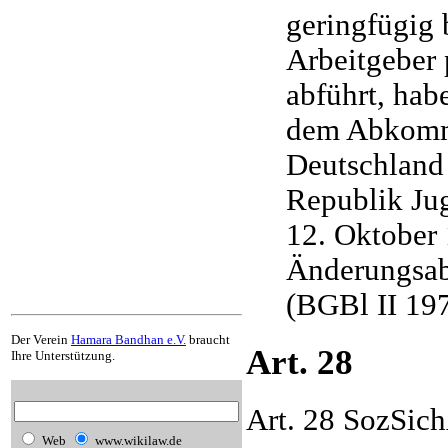
geringfügig 
Arbeitgeber 
abführt, hab
dem Abkomm
Deutschland 
Republik Jug
12. Oktober 
Änderungsa
(BGBl II 19
Der Verein
Hamara Bandhan e.V.
braucht
Art. 28
Ihre Unterstützung.
Art. 28 SozSi
Web
www.wikilaw.de