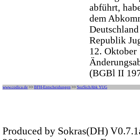
abführt, hab
dem Abkomm
Deutschland 
Republik Jug
12. Oktober 
Änderungsa
(BGBl II 19
www.codica.de
>>
BFH-Entscheidungen
>>
SozSichAbk YUG
Produced by Sokras(DH) V0.7.1