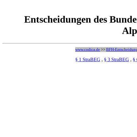
Entscheidungen des Bunde
Alp
www.codica.de
>>
BFH-Entscheidun
§ 1 StraBEG
,
§ 3 StraBEG
,
§