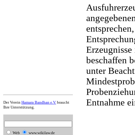
Ausfuhrerze
angegebenen
entsprechen,
Entsprechung
Erzeugnisse 
beschaffen b
unter Beacht
Mindestprob
Probenziehu
Entnahme ei
Der Verein
Hamara Bandhan e.V.
braucht
Ihre Unterstützung.
Web
www.wikilaw.de