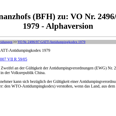
inanzhofs (BFH) zu: VO Nr. 24
1979 - Alphaversion
eidungen
>>
VO Nr. 2496/97 GATT-Antidumpingkodex 1979
 GATT-Antidumpingkodex 1979
 2007 VII R 59/05
e Zweifel an der Gültigkeit der Antidumpingverordnungen (EWG) Nr. 2
 in der Volksrepublik China.
eilnehmer kann sich bezüglich der Gültigkeit einer Antidumpingverordn
r: den WTO-Antidumpingkodex) verstoßen, wenn das Land, aus dem d