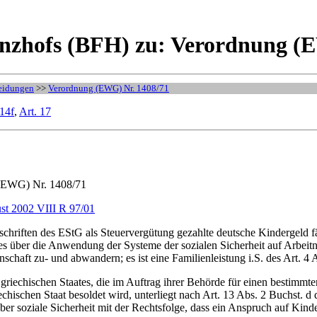
nzhofs (BFH) zu: Verordnung (E
eidungen
>>
Verordnung (EWG) Nr. 1408/71
 14f
,
Art. 17
 (EWG) Nr. 1408/71
st 2002 VIII R 97/01
schriften des EStG als Steuervergütung gezahlte deutsche Kindergeld 
es über die Anwendung der Systeme der sozialen Sicherheit auf Arbeit
schaft zu- und abwandern; es ist eine Familienleistung i.S. des Art. 4 
griechischen Staates, die im Auftrag ihrer Behörde für einen bestimmte
iechischen Staat besoldet wird, unterliegt nach Art. 13 Abs. 2 Buchst
ber soziale Sicherheit mit der Rechtsfolge, dass ein Anspruch auf Kind