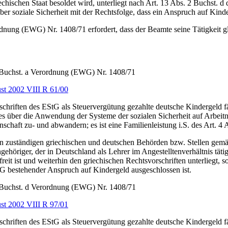
iechischen Staat besoldet wird, unterliegt nach Art. 13 Abs. 2 Buchst
ber soziale Sicherheit mit der Rechtsfolge, dass ein Anspruch auf Kind
rdnung (EWG) Nr. 1408/71 erfordert, dass der Beamte seine Tätigkeit gl
2 Buchst. a Verordnung (EWG) Nr. 1408/71
st 2002 VIII R 61/00
schriften des EStG als Steuervergütung gezahlte deutsche Kindergeld 
es über die Anwendung der Systeme der sozialen Sicherheit auf Arbeit
schaft zu- und abwandern; es ist eine Familienleistung i.S. des Art. 4 
n zuständigen griechischen und deutschen Behörden bzw. Stellen gemä
ngehöriger, der in Deutschland als Lehrer im Angestelltenverhältnis tä
efreit ist und weiterhin den griechischen Rechtsvorschriften unterliegt, 
tG bestehender Anspruch auf Kindergeld ausgeschlossen ist.
2 Buchst. d Verordnung (EWG) Nr. 1408/71
st 2002 VIII R 97/01
schriften des EStG als Steuervergütung gezahlte deutsche Kindergeld 