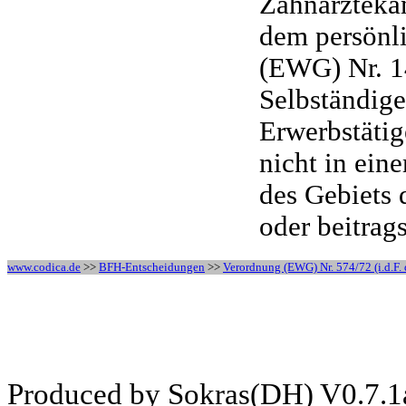
Zahnärztekam
dem persönl
(EWG) Nr. 14
Selbständige
Erwerbstäti
nicht in ein
des Gebiets 
oder beitrags
www.codica.de
>>
BFH-Entscheidungen
>>
Verordnung (EWG) Nr. 574/72 (i.d.F. 
Produced by Sokras(DH) V0.7.1