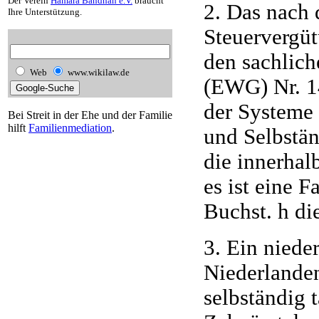
Der Verein
Hamara Bandhan e.V.
braucht
2. Das nach 
Ihre Unterstützung.
Steuervergüt
den sachlich
Web
www.wikilaw.de
(EWG) Nr. 1
der Systeme 
Bei Streit in der Ehe und der Familie
hilft
Familienmediation
.
und Selbstän
die innerhal
es ist eine F
Buchst. h di
3. Ein niede
Niederlanden
selbständig 