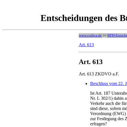
Entscheidungen des B
www.codica.de
>>
BFH-Entsch
Art. 613
Art. 613
Art. 613 ZKDVO a.F.
Beschluss vom 22. 
Ist Art. 187 Untera
Nr. L 302/1) dahin 
Verkehr auch die fü
sind diese, sofern m
Verordnung (EWG) N
zur Festlegung des 
erfragen?