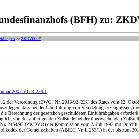
undesfinanzhofs (BFH) zu: ZKDV
eidungen
>>
ZKDVO a.F.
Januar 2002 VII R 23/01
bs. 2 der Verordnung (EWG) Nr. 2913/92 (ZK) des Rates vom 12. Okt
auszulegen, dass bei der Überführung von Veredelungserzeugnissen, die
r die Berechnung der gesetzlich geschuldeten Einfuhrabgaben erforde
öglich, von der abfertigenden Zollstelle bei der überwachenden Zollstel
r. 2454/93 (ZKDVO) der Kommission vom 2. Juli 1993 mit Durchführ
Zollkodex der Gemeinschaften (ABlEG Nr. L 253/1) in der bis zum 30.