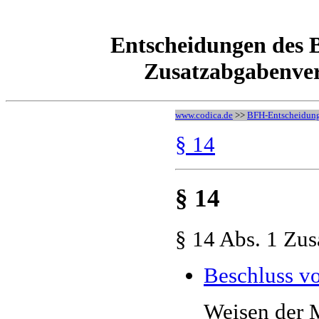
Entscheidungen des 
Zusatzabgabenver
www.codica.de
>>
BFH-Entscheidun
§ 14
§ 14
§ 14 Abs. 1 Zu
Beschluss v
Weisen der M