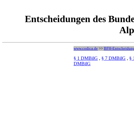
Entscheidungen des Bunde
Alp
www.codica.de
>>
BFH-Entscheidun
§ 1 DMBilG
,
§ 7 DMBilG
,
§
DMBilG