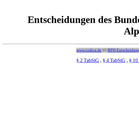
Entscheidungen des Bunde
Alp
www.codica.de
>>
BFH-Entscheidun
§ 2 TabStG
,
§ 4 TabStG
,
§ 10